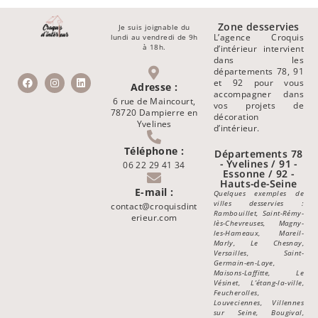
Zone desservies
Je suis joignable du
L’agence Croquis
lundi au vendredi de 9h
à 18h.
d’intérieur intervient
dans les
départements 78, 91
et 92 pour vous
Adresse :
accompagner dans
6 rue de Maincourt,
vos projets de
78720 Dampierre en
décoration
Yvelines
d’intérieur.
Téléphone :
Départements 78
- Yvelines / 91 -
06 22 29 41 34
Essonne / 92 -
Hauts-de-Seine
E-mail :
Quelques exemples de
villes desservies :
contact@croquisdint
Rambouillet, Saint-Rémy-
erieur.com
lès-Chevreuses, Magny-
les-Hameaux, Mareil-
Marly, Le Chesnay,
Versailles, Saint-
Germain-en-Laye,
Maisons-Laffitte, Le
Vésinet, L’étang-la-ville,
Feucherolles,
Louveciennes, Villennes
sur Seine, Bougival,